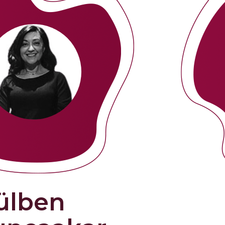
ız bakış açımızı da geliştirdi.
da da her zaman öğrenmeye meraklı olduk – ö
ı serbest zamanlarımızı eğitimlerle doldurmakt
i fonksiyon için mesleki bir ihtiyaç olarak başl
e Bilişsel Davranışçı Koçluk eğitimi GEMMA’nın 
en’in fonksiyonel olarak çalıştığı alana ekledi
k konulu eğitimler de, GEMMA’nın içeriğinde ön
fayda sağladı.
a ikimiz de Jung’un kendi fonksiyonlarımıza ya
ve danışmanlık süreçlerimizde paylaşma imka
ational Coach Federation) onaylı koçluk eğiti
konusunda deneyim kazanmaya devam ediyor; 
Continuing Professional Development) sertif
w Mastery konusunda da sertifikasyonunu t
ülben
n, Pearson’dan, Myer-Briggs’den, Kibbe’den, 
diklerimizi yorumluyoruz ve bireyi / kurumu k