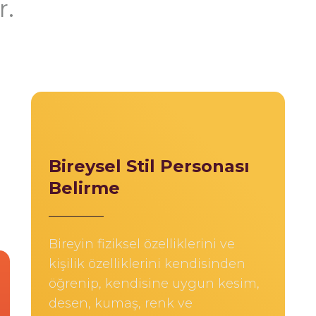
r.
Bireysel Stil Personası
Belirme
Bireyin fiziksel özelliklerini ve
kişilik özelliklerini kendisinden
öğrenip, kendisine uygun kesim,
desen, kumaş, renk ve