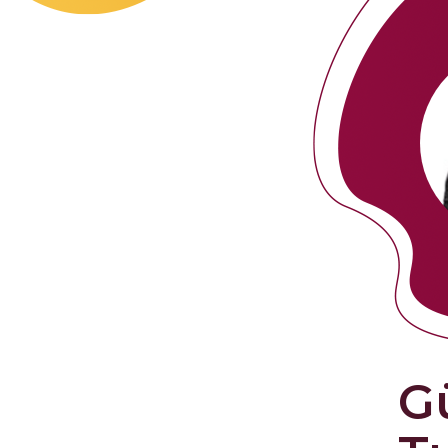
seviyesinde olmam
İş dışı alanlar
ediyoruz: kısıtl
Ebru’nun yönettiğ
İmaj eğitimleri v
oluşturuyor. Gülb
Sürdürülebilirli
yapabilmemizde 
İlerleyen yıllard
da çok kullanma 
Ebru ICF (Intern
Jung Yaklaşımı 
konusunda CPD (
Advanced Shado
G
GEMMA’da Jung’da
Mathis’ten öğren