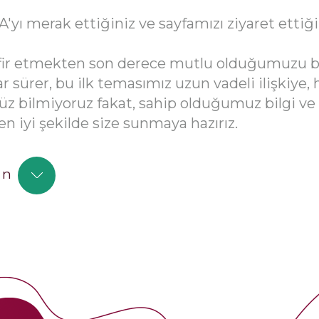
yı merak ettiğiniz ve sayfamızı ziyaret ettiği
fir etmekten son derece mutlu olduğumuzu bil
r sürer, bu ilk temasımız uzun vadeli ilişkiye, 
 bilmiyoruz fakat, sahip olduğumuz bilgi ve 
n iyi şekilde size sunmaya hazırız.
k arkadaşlığımızın ilk 10 senesi aynı şirkette, a
in
likte çalıştık.
ında ikimiz de, başta Starbucks Coffee’nin Tür
ıllarda Shaya bünyesinde olan markalara hizmet
farklı şirketlerde Pazarlama ve İnsan Kaynaklar
stlenme imkanımız oldu.
lu olduğumuz fonksiyonlarda yetki seviyelerim
uzmanlaşmamız gereken fonksiyonel alanlar d