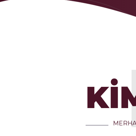
Kİ
MERH