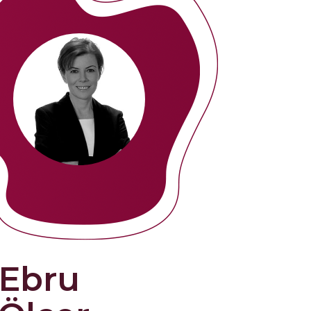
ğrenmeye devam
an mutlu oluyoruz.
adığı Renk - Stil -
ilk yapı taşlarını
ği Inovasyon ve
emli pivotları
nsıyan öğretilerini daha
nı bulduk.
minden sonra Koçlukta
Gülben de Arketipler
ikasyonuna ek olarak
amamlama aşamasında.
Ebru
Carla ve Erin
endi öz değerleri ile