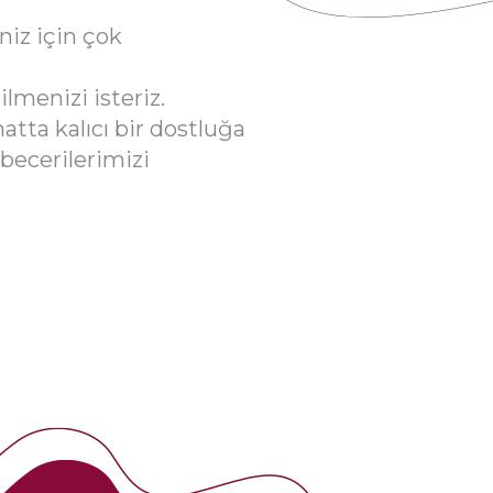
niz için çok
menizi isteriz.
hatta kalıcı bir dostluğa
becerilerimizi
ynı markalar için farklı
kiye lansman ekibinde
 verdik. 2013 yılından
ı alanlarında önemli
iz arttıkça, ilgi
a genişledi; yönetim