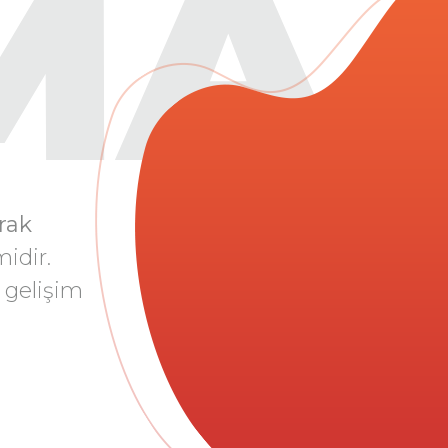
MA
arak
idir.
 gelişim