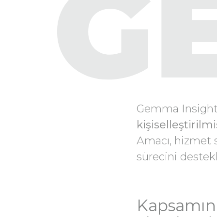
G
Gemma Insight,
kişiselleştiril
Amacı, hizmet s
sürecini destek
Kapsamında