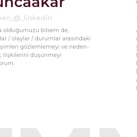
uncaakar
e çalışıyoruz.
ben_@_linkedin
a olduğumuzu bilsem de,
lar / olaylar / durumlar arasındaki
eşimleri gözlemlemeyi ve neden-
 ilişkilerini düşünmeyi
orum.