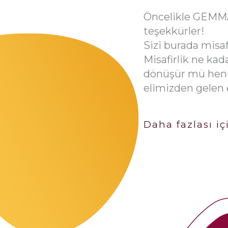
Öncelikle GEMMA'
teşekkürler!
Sizi burada misa
Misafirlik ne kada
dönüşür mü henüz
elimizden gelen e
Yaklaşık 20 seneli
Daha
fazlası
iç
fonksiyonlarda bir
2003-2013 yıllar
olmak üzere, o y
2018’e kadar da, 
sorumluluklar ü
Yürütmekle sorum
göstermemiz ve 